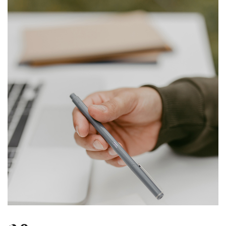
บทความ
ปากกาตั้งโต๊ะ
เกี่ยวกับเรา
ปากกา USB
ขอใบเสนอราคา
ปากกาหมึกซึม
วิธีการชำระเงิน
NEW
ปากกาทัชสกรีน
โชว์รูม
NEW
ปากกาลบได้
NEW
ปากกาเคมี
ปากกา Quantum
NEW
ดินสอไม้
ถุงผ้า กระเป๋าผ้า
สมุดโน้ต และอื่นๆ
Gift Set