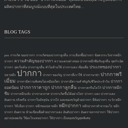
ผลิตปากกาที่สมบูรณ์แบบที่สุดในประเทศไทย...
BLOG TAGS
pen
การเกิด ของปากกา
การเกิดของปากกาลูกลื่น
การเลือกซื้อปากกา
ข้อควรระวังจากหมึก
ความสำคัญของปากกา
ปากกา
ความแตกงต่างของ ปากกาหมึกซึมกับลูกลื่น
จุดกำเนิด
ประเภทของปากกา
ปากกา
จุดเริ่มต้น ปากกาลูกลื่น
ทำไมห้ามใช้ ปากกาแดง เขียนชื่อ
ปากกา
ปากกาพรี
ปลาหมึก
ปากกา ของวัญ
ปากกาที่เราใช้
ปากกานาซ่า
เมี่ยม
ปากกา
ปากกามีความพิเศษไม่เหมือนใคร
ปากกามีความสำคัญกับชีวิตประจำวัน
ปากการาคาถูก
ปากกาลูกลื่น
ยอดนิยม
ปากกาหมึก
ปากกาสกรีนโลโก้
ซึม
ปากกาหมึกแห้ง
ปากกาอวกาศ
ปากกาเกิดขึ้นได้อย่างไหร่
ปากกา แดง
ปากกาแดง
อันตราย จริงหรือ
ปากกาในปัจจุบัน
ปากไก่
มอบของขวัญด้วยปากกา
ยี่ห้อปากกา
ระวัง หมึก
หมึกปากกา
ปากกา
วิธีเลือก ปากกา
หมึกของปลาหมึก
หมึกปากกาทำจากอะไร
หมึก
ปากกา อันตราย
ห้ามเขียนชื่อด้วยปากกาแดง
อันดับปากกา
อันตรายจากปากกา
ใช้ปากกา
อย่างปลอดภัย
ใช้อะไรแทนปากกา
ให้ปากกา เป็นของขวัญสุดพิเศษ