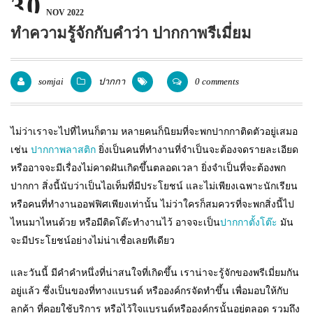
30
NOV 2022
แพคเกจปากกา
ทำความรู้จักกับคำว่า ปากกาพรีเมี่ยม
somjai
ปากกา
0 comments
ไม่ว่าเราจะไปที่ไหนก็ตาม หลายคนก็นิยมที่จะพกปากกาติดตัวอยู่เสมอ
เช่น
ปากกาพลาสติก
ยิ่งเป็นคนที่ทำงานที่จำเป็นจะต้องจดรายละเอียด
หรืออาจจะมีเรื่องไม่คาดฝันเกิดขึ้นตลอดเวลา ยิ่งจำเป็นที่จะต้องพก
ปากกา สิ่งนี้นับว่าเป็นไอเท็มที่มีประโยชน์ และไม่เพียงเฉพาะนักเรียน
หรือคนที่ทำงานออฟฟิศเพียงเท่านั้น ไม่ว่าใครก็สมควรที่จะพกสิ่งนี้ไป
ไหนมาไหนด้วย หรือมีติดโต๊ะทำงานไว้ อาจจะเป็น
ปากกาตั้งโต๊ะ
มัน
จะมีประโยชน์อย่างไม่น่าเชื่อเลยทีเดียว
และวันนี้ มีคำคำหนึ่งที่น่าสนใจที่เกิดขึ้น เราน่าจะรู้จักของพรีเมี่ยมกัน
อยู่แล้ว ซึ่งเป็นของที่ทางแบรนด์ หรือองค์กรจัดทำขึ้น เพื่อมอบให้กับ
ลูกค้า ที่คอยใช้บริการ หรือไว้ใจแบรนด์หรือองค์กรนั้นอยู่ตลอด รวมถึง