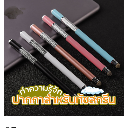
บทความ
ปากกาตั้งโต๊ะ
เกี่ยวกับเรา
ปากกา USB
ขอใบเสนอราคา
ปากกาหมึกซึม
วิธีการชำระเงิน
NEW
ปากกาทัชสกรีน
โชว์รูม
NEW
ปากกาลบได้
NEW
ปากกาเคมี
ปากกา Quantum
NEW
ดินสอไม้
ถุงผ้า กระเป๋าผ้า
สมุดโน้ต และอื่นๆ
Gift Set