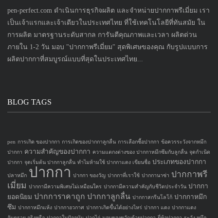
pen-perfect.com ดำเนินการธุรกิจผลิต และจำหน่ายปากกาพรีเมี่ยม เรา
เป็นเจ้าแรกและเจ้าเดียวในประเทศไทย ที่ใช้เทคโนโลยีที่ทันสมัย ใน
การผลิต มาตรฐานระดับสากล การันตีคุณภาพและเวลา ผลิตด่วน
ภายใน 1-2 วัน มอบ "ปากกาพรีเมี่ยม" สุดพิเศษของคุณ กับรูปแบบการ
ผลิตปากกาที่สมบูรณ์แบบที่สุดในประเทศไทย...
BLOG TAGS
pen
การเกิด ของปากกา
การเกิดของปากกาลูกลื่น
การเลือกซื้อปากกา
ข้อควรระวังจากหมึก
ความสำคัญของปากกา
ปากกา
ความแตกงต่างของ ปากกาหมึกซึมกับลูกลื่น
จุดกำเนิด
ประเภทของปากกา
ปากกา
จุดเริ่มต้น ปากกาลูกลื่น
ทำไมห้ามใช้ ปากกาแดง เขียนชื่อ
ปากกา
ปากกาพรี
ปลาหมึก
ปากกา ของวัญ
ปากกาที่เราใช้
ปากกานาซ่า
เมี่ยม
ปากกา
ปากกามีความพิเศษไม่เหมือนใคร
ปากกามีความสำคัญกับชีวิตประจำวัน
ปากการาคาถูก
ปากกาลูกลื่น
ยอดนิยม
ปากกาหมึก
ปากกาสกรีนโลโก้
ซึม
ปากกาหมึกแห้ง
ปากกาอวกาศ
ปากกาเกิดขึ้นได้อย่างไหร่
ปากกา แดง
ปากกาแดง
อันตราย จริงหรือ
ปากกาในปัจจุบัน
ปากไก่
มอบของขวัญด้วยปากกา
ยี่ห้อปากกา
ระวัง หมึก