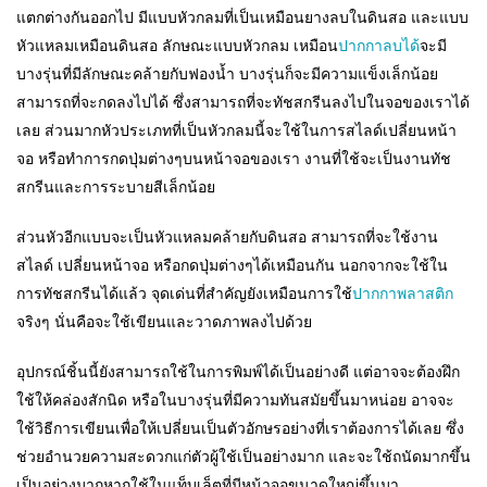
แตกต่างกันออกไป มีแบบหัวกลมที่เป็นเหมือนยางลบในดินสอ และแบบ
หัวแหลมเหมือนดินสอ ลักษณะแบบหัวกลม เหมือน
ปากกาลบได้
จะมี
บางรุ่นที่มีลักษณะคล้ายกับฟองน้ำ บางรุ่นก็จะมีความแข็งเล็กน้อย
สามารถที่จะกดลงไปได้ ซึ่งสามารถที่จะทัชสกรีนลงไปในจอของเราได้
เลย ส่วนมากหัวประเภทที่เป็นหัวกลมนี้จะใช้ในการสไลด์เปลี่ยนหน้า
จอ หรือทำการกดปุ่มต่างๆบนหน้าจอของเรา งานที่ใช้จะเป็นงานทัช
สกรีนและการระบายสีเล็กน้อย
ส่วนหัวอีกแบบจะเป็นหัวแหลมคล้ายกับดินสอ สามารถที่จะใช้งาน
สไลด์ เปลี่ยนหน้าจอ หรือกดปุ่มต่างๆได้เหมือนกัน นอกจากจะใช้ใน
การทัชสกรีนได้แล้ว จุดเด่นที่สำคัญยังเหมือนการใช้
ปากกาพลาสติก
จริงๆ นั่นคือจะใช้เขียนและวาดภาพลงไปด้วย
อุปกรณ์ชิ้นนี้ยังสามารถใช้ในการพิมพ์ได้เป็นอย่างดี แต่อาจจะต้องฝึก
ใช้ให้คล่องสักนิด หรือในบางรุ่นที่มีความทันสมัยขึ้นมาหน่อย อาจจะ
ใช้วิธีการเขียนเพื่อให้เปลี่ยนเป็นตัวอักษรอย่างที่เราต้องการได้เลย ซึ่ง
ช่วยอำนวยความสะดวกแก่ตัวผู้ใช้เป็นอย่างมาก และจะใช้ถนัดมากขึ้น
เป็นอย่างมากหากใช้ในแท็บเล็ตที่มีหน้าจอขนาดใหญ่ขึ้นมา