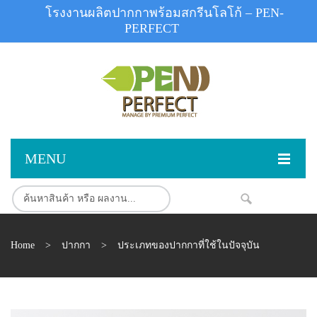
โรงงานผลิตปากกาพร้อมสกรีนโลโก้ – PEN-
PERFECT
MENU
หน้าแรก
NEW
สินค้า
Home
>
ปากกา
>
ประเภทของปากกาที่ใช้ในปัจจุบัน
สินค้าสต็อก
ปากกาพลาสติก
ผลงานสินค้า
ปากกาโลหะ
ติดต่อเรา
ปากกาเน้นข้อความ
ผลงานโรงงานปากกา