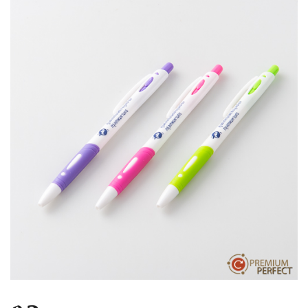
บทความ
ปากกาตั้งโต๊ะ
เกี่ยวกับเรา
ปากกา USB
ขอใบเสนอราคา
ปากกาหมึกซึม
วิธีการชำระเงิน
NEW
ปากกาทัชสกรีน
โชว์รูม
NEW
ปากกาลบได้
NEW
ปากกาเคมี
ปากกา Quantum
NEW
ดินสอไม้
ถุงผ้า กระเป๋าผ้า
สมุดโน้ต และอื่นๆ
Gift Set