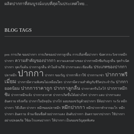
ผลิตปากกาที่สมบูรณ์แบบที่สุดในประเทศไทย...
BLOG TAGS
pen
การเกิด ของปากกา
การเกิดของปากกาลูกลื่น
การเลือกซื้อปากกา
ข้อควรระวังจากหมึก
ความสำคัญของปากกา
ปากกา
ความแตกงต่างของ ปากกาหมึกซึมกับลูกลื่น
จุดกำเนิด
ประเภทของปากกา
ปากกา
จุดเริ่มต้น ปากกาลูกลื่น
ทำไมห้ามใช้ ปากกาแดง เขียนชื่อ
ปากกา
ปากกาพรี
ปลาหมึก
ปากกา ของวัญ
ปากกาที่เราใช้
ปากกานาซ่า
เมี่ยม
ปากกา
ปากกามีความพิเศษไม่เหมือนใคร
ปากกามีความสำคัญกับชีวิตประจำวัน
ปากการาคาถูก
ปากกาลูกลื่น
ยอดนิยม
ปากกาหมึก
ปากกาสกรีนโลโก้
ซึม
ปากกาหมึกแห้ง
ปากกาอวกาศ
ปากกาเกิดขึ้นได้อย่างไหร่
ปากกา แดง
ปากกาแดง
อันตราย จริงหรือ
ปากกาในปัจจุบัน
ปากไก่
มอบของขวัญด้วยปากกา
ยี่ห้อปากกา
ระวัง หมึก
หมึกปากกา
ปากกา
วิธีเลือก ปากกา
หมึกของปลาหมึก
หมึกปากกาทำจากอะไร
หมึก
ปากกา อันตราย
ห้ามเขียนชื่อด้วยปากกาแดง
อันดับปากกา
อันตรายจากปากกา
ใช้ปากกา
อย่างปลอดภัย
ใช้อะไรแทนปากกา
ให้ปากกา เป็นของขวัญสุดพิเศษ