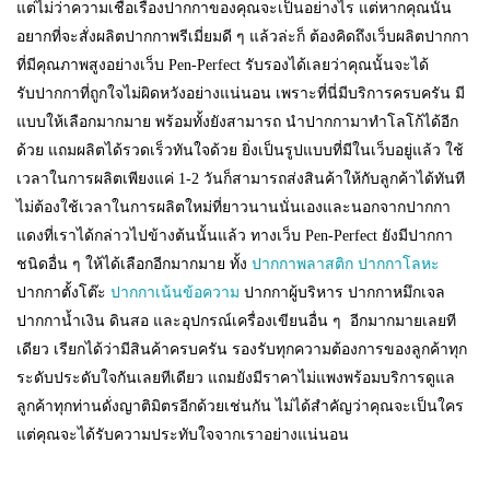
แต่ไม่ว่าความเชื่อเรื่องปากกาของคุณจะเป็นอย่างไร แต่หากคุณนั้น
อยากที่จะสั่งผลิตปากกาพรีเมี่ยมดี ๆ แล้วล่ะก็ ต้องคิดถึงเว็บผลิตปากกา
ที่มีคุณภาพสูงอย่างเว็บ Pen-Perfect รับรองได้เลยว่าคุณนั้นจะได้
รับปากกาที่ถูกใจไม่ผิดหวังอย่างแน่นอน เพราะที่นี่มีบริการครบครัน มี
แบบให้เลือกมากมาย พร้อมทั้งยังสามารถ นำปากกามาทำโลโก้ได้อีก
ด้วย แถมผลิตได้รวดเร็วทันใจด้วย ยิ่งเป็นรูปแบบที่มีในเว็บอยู่แล้ว ใช้
เวลาในการผลิตเพียงแค่ 1-2 วันก็สามารถส่งสินค้าให้กับลูกค้าได้ทันที
ไม่ต้องใช้เวลาในการผลิตใหม่ที่ยาวนานนั่นเองและนอกจากปากกา
แดงที่เราได้กล่าวไปข้างต้นนั้นแล้ว ทางเว็บ Pen-Perfect ยังมีปากกา
ชนิดอื่น ๆ ให้ได้เลือกอีกมากมาย ทั้ง
ปากกาพลาสติก
ปากกาโลหะ
ปากกาตั้งโต๊ะ
ปากกาเน้นข้อความ
ปากกาผู้บริหาร ปากกาหมึกเจล
ปากกาน้ำเงิน ดินสอ และอุปกรณ์เครื่องเขียนอื่น ๆ อีกมากมายเลยที
เดียว เรียกได้ว่ามีสินค้าครบครัน รองรับทุกความต้องการของลูกค้าทุก
ระดับประดับใจกันเลยทีเดียว แถมยังมีราคาไม่แพงพร้อมบริการดูแล
ลูกค้าทุกท่านดั่งญาติมิตรอีกด้วยเช่นกัน ไม่ได้สำคัญว่าคุณจะเป็นใคร
แต่คุณจะได้รับความประทับใจจากเราอย่างแน่นอน