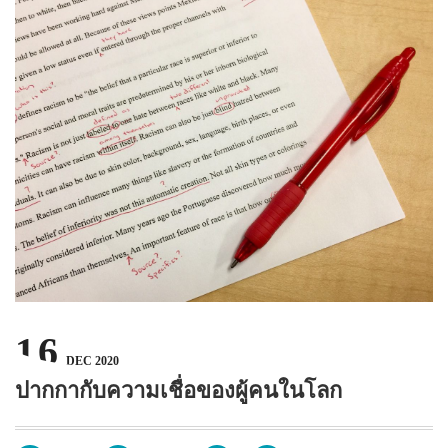
บทความ
ปากกาตั้งโต๊ะ
เกี่ยวกับเรา
ปากกา USB
ขอใบเสนอราคา
ปากกาหมึกซึม
วิธีการชำระเงิน
NEW
ปากกาทัชสกรีน
โชว์รูม
NEW
ปากกาลบได้
NEW
ปากกาเคมี
ปากกา Quantum
NEW
ดินสอไม้
16
ถุงผ้า กระเป๋าผ้า
DEC 2020
ปากกากับความเชื่อของผู้คนในโลก
สมุดโน้ต และอื่นๆ
Gift Set