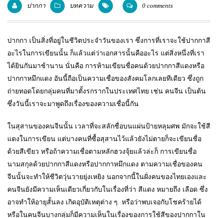
ปากกา
บทความ
0 comments
แพคเกจปากกา
ปากกา เป็นสิ่งที่อยู่ในชีวิตประจำวันของเรา ซึ่งการที่เราจะใช้ปากกาสี
อะไรในการเขียนนั้น ก็แล้วแต่ว่าเอกสารนั้นคืออะไร แต่สิ่งหนึ่งที่เรา
ได้ยินกันมาช้านาน นั่นคือ การห้ามเขียนชื่อคนด้วยปากกาสีแดงหรือ
ปากกาหมึกแดง อันนี้ถือเป็นความเชื่อของสังคมโลกเลยทีเดียว ซึ่งถูก
ถ่ายทอดโดยกลุ่มคนที่มาตั้งรกรากในประเทศไทย เช่น คนจีน เป็นต้น
ซึ่งวันนี้เราจะมาพูดถึงเรื่องของความเชื่อนี้กัน
ในสุสานของคนจีนนั้น เวลาที่จะสลักชื่อบนแผ่นป้ายหลุมศพ มักจะใช้สี
แดงในการเขียน แต่บางคนที่ซื้อสุสานไว้แล้วยังไม่ตายก็จะเขียนชื่อ
ด้วยสีเขียว หรือถ้าความเชื่อตามหลักฮวงจุ้ยแล้วล่ะก็ การเขียนชื่อ
นามสกุลด้วยปากกาสีแดงหรือปากกาหมึกแดง ตามความเชื่อของคน
จีนนั้นจะทำให้ชีวิตวุ่นวายยุ่งเหยิง นอกจากนี้ในฝั่งคนของไทยเองและ
คนจีนยังมีความเห็นเดียวเกี่ยวกับในเรื่องที่ว่า สีแดง หมายถึง เลือด ซึ่ง
อาจทำให้อายุสั้นลง เกิดอุบัติเหตุต่าง ๆ หรือว่าพบเจอกับโชคร้ายได้
หรือในคนจีนบางกลุ่มก็มีความเห็นในเรื่องของการใช้สีของปากกาใน