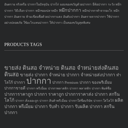
อันตราย จริงหรือ
ปากกาในปัจจุบัน
ปากไก่
มอบของขวัญด้วยปากกา
ยี่ห้อปากกา
ระวัง หมึก
หมึกปากกา
ปากกา
วิธีเลือก ปากกา
หมึกของปลาหมึก
หมึกปากกาทำจากอะไร
หมึก
ปากกา อันตราย
ห้ามเขียนชื่อด้วยปากกาแดง
อันดับปากกา
อันตรายจากปากกา
ใช้ปากกา
อย่างปลอดภัย
ใช้อะไรแทนปากกา
ให้ปากกา เป็นของขวัญสุดพิเศษ
PRODUCTS TAGS
ขายส่ง ดินสอ จำหน่าย ดินสอ จำหน่ายส่งดินสอ
ดินสอ
ขายส่ง ปากกา
จำหน่าย ปากกา
จำหน่ายส่งปากกา
ทำ
ปากกา
โลโก้ ปากกา
ปากกา Premium
ปากกา ของพรีเมี่ยม
ปากกาขายดี
ปากกา พรีเมี่ยม
ปากกาพลาสติก
ปากกา พลาสติก
ปากกา พิมพ์ชื่อ
ปากการาคาถูก
ปากกา ราคาถูก
ปากการาคาส่ง
ปากกา สกรีน
โลโก้
ผลิต
ปากกา สั่งเยอะถูก
ปากกา สินค้าพรีเมี่ยม
ปากกาใส่ชื่อบริษัท
ปากกา ใส่โลโก้
ปากกา
พรีเมี่ยม ปากกา
รับทำ ปากกา
รับผลิต ปากกา
สกรีน
ปากกา