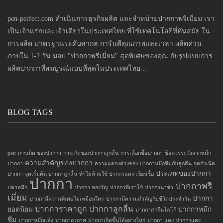
pen-perfect.com ดำเนินการธุรกิจผลิต และจำหน่ายปากกาพรีเมี่ยม เรา
เป็นเจ้าแรกและเจ้าเดียวในประเทศไทย ที่ใช้เทคโนโลยีที่ทันสมัย ใน
การผลิต มาตรฐานระดับสากล การันตีคุณภาพและเวลา ผลิตด่วน
ภายใน 1-2 วัน มอบ "ปากกาพรีเมี่ยม" สุดพิเศษของคุณ กับรูปแบบการ
ผลิตปากกาที่สมบูรณ์แบบที่สุดในประเทศไทย...
BLOG TAGS
pen
การเกิด ของปากกา
การเกิดของปากกาลูกลื่น
การเลือกซื้อปากกา
ข้อควรระวังจากหมึก
ความสำคัญของปากกา
ปากกา
ความแตกงต่างของ ปากกาหมึกซึมกับลูกลื่น
จุดกำเนิด
ประเภทของปากกา
ปากกา
จุดเริ่มต้น ปากกาลูกลื่น
ทำไมห้ามใช้ ปากกาแดง เขียนชื่อ
ปากกา
ปากกาพรี
ปลาหมึก
ปากกา ของวัญ
ปากกาที่เราใช้
ปากกานาซ่า
เมี่ยม
ปากกา
ปากกามีความพิเศษไม่เหมือนใคร
ปากกามีความสำคัญกับชีวิตประจำวัน
ปากการาคาถูก
ปากกาลูกลื่น
ยอดนิยม
ปากกาหมึก
ปากกาสกรีนโลโก้
ซึม
ปากกาหมึกแห้ง
ปากกาอวกาศ
ปากกาเกิดขึ้นได้อย่างไหร่
ปากกา แดง
ปากกาแดง