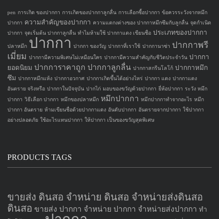
pen
การเกิด ของปากกา
การเกิดของปากกาลูกลื่น
การเลือกซื้อปากกา
ข้อควรระวังจากหมึก
ความสำคัญของปากกา
ปากกา
ความแตกงต่างของ ปากกาหมึกซึมกับลูกลื่น
จุดกำเนิด
ประเภทของปากกา
ปากกา
จุดเริ่มต้น ปากกาลูกลื่น
ทำไมห้ามใช้ ปากกาแดง เขียนชื่อ
ปากกา
ปากกาพรี
ปลาหมึก
ปากกา ของวัญ
ปากกาที่เราใช้
ปากกานาซ่า
เมี่ยม
ปากกา
ปากกามีความพิเศษไม่เหมือนใคร
ปากกามีความสำคัญกับชีวิตประจำวัน
ปากการาคาถูก
ปากกาลูกลื่น
ยอดนิยม
ปากกาหมึก
ปากกาสกรีนโลโก้
ซึม
ปากกาหมึกแห้ง
ปากกาอวกาศ
ปากกาเกิดขึ้นได้อย่างไหร่
ปากกา แดง
ปากกาแดง
อันตราย จริงหรือ
ปากกาในปัจจุบัน
ปากไก่
มอบของขวัญด้วยปากกา
ยี่ห้อปากกา
ระวัง หมึก
หมึกปากกา
ปากกา
วิธีเลือก ปากกา
หมึกของปลาหมึก
หมึกปากกาทำจากอะไร
หมึก
ปากกา อันตราย
ห้ามเขียนชื่อด้วยปากกาแดง
อันดับปากกา
อันตรายจากปากกา
ใช้ปากกา
อย่างปลอดภัย
ใช้อะไรแทนปากกา
ให้ปากกา เป็นของขวัญสุดพิเศษ
PRODUCTS TAGS
ขายส่ง ดินสอ จำหน่าย ดินสอ จำหน่ายส่งดินสอ
ดินสอ
ขายส่ง ปากกา
จำหน่าย ปากกา
จำหน่ายส่งปากกา
ทำ