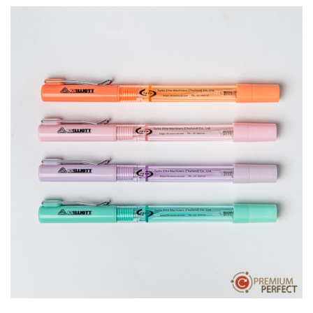
บทความ
ปากกาตั้งโต๊ะ
เกี่ยวกับเรา
ปากกา USB
ขอใบเสนอราคา
ปากกาหมึกซึม
วิธีการชำระเงิน
NEW
ปากกาทัชสกรีน
โชว์รูม
NEW
ปากกาลบได้
NEW
ปากกาเคมี
ปากกา Quantum
NEW
ดินสอไม้
ถุงผ้า กระเป๋าผ้า
สมุดโน้ต และอื่นๆ
Gift Set