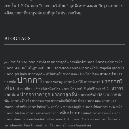
ภายใน 1-2 วัน มอบ "ปากกาพรีเมี่ยม" สุดพิเศษของคุณ กับรูปแบบการ
ผลิตปากกาที่สมบูรณ์แบบที่สุดในประเทศไทย...
BLOG TAGS
pen
การเกิด ของปากกา
การเกิดของปากกาลูกลื่น
การเลือกซื้อปากกา
ข้อควรระวังจากหมึก
ความสำคัญของปากกา
ปากกา
ความแตกงต่างของ ปากกาหมึกซึมกับลูกลื่น
จุดกำเนิด
ประเภทของปากกา
ปากกา
จุดเริ่มต้น ปากกาลูกลื่น
ทำไมห้ามใช้ ปากกาแดง เขียนชื่อ
ปากกา
ปากกาพรี
ปลาหมึก
ปากกา ของวัญ
ปากกาที่เราใช้
ปากกานาซ่า
เมี่ยม
ปากกา
ปากกามีความพิเศษไม่เหมือนใคร
ปากกามีความสำคัญกับชีวิตประจำวัน
ปากการาคาถูก
ปากกาลูกลื่น
ยอดนิยม
ปากกาหมึก
ปากกาสกรีนโลโก้
ซึม
ปากกาหมึกแห้ง
ปากกาอวกาศ
ปากกาเกิดขึ้นได้อย่างไหร่
ปากกา แดง
ปากกาแดง
อันตราย จริงหรือ
ปากกาในปัจจุบัน
ปากไก่
มอบของขวัญด้วยปากกา
ยี่ห้อปากกา
ระวัง หมึก
หมึกปากกา
ปากกา
วิธีเลือก ปากกา
หมึกของปลาหมึก
หมึกปากกาทำจากอะไร
หมึก
ปากกา อันตราย
ห้ามเขียนชื่อด้วยปากกาแดง
อันดับปากกา
อันตรายจากปากกา
ใช้ปากกา
อย่างปลอดภัย
ใช้อะไรแทนปากกา
ให้ปากกา เป็นของขวัญสุดพิเศษ