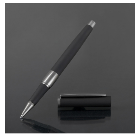
บทความ
ปากกาตั้งโต๊ะ
เกี่ยวกับเรา
ปากกา USB
ขอใบเสนอราคา
ปากกาหมึกซึม
วิธีการชำระเงิน
NEW
ปากกาทัชสกรีน
โชว์รูม
NEW
ปากกาลบได้
NEW
ปากกาเคมี
ปากกา Quantum
NEW
ดินสอไม้
ถุงผ้า กระเป๋าผ้า
สมุดโน้ต และอื่นๆ
Gift Set