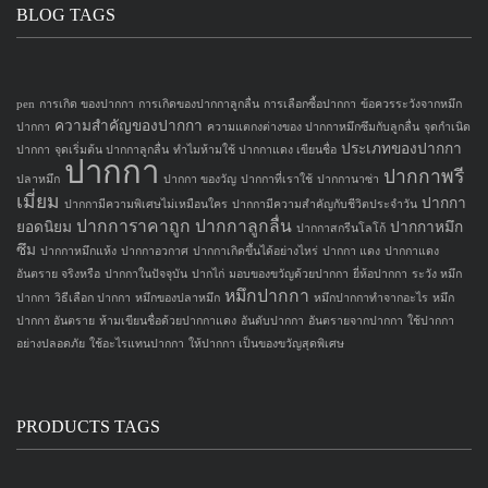
BLOG TAGS
pen
การเกิด ของปากกา
การเกิดของปากกาลูกลื่น
การเลือกซื้อปากกา
ข้อควรระวังจากหมึก
ความสำคัญของปากกา
ปากกา
ความแตกงต่างของ ปากกาหมึกซึมกับลูกลื่น
จุดกำเนิด
ประเภทของปากกา
ปากกา
จุดเริ่มต้น ปากกาลูกลื่น
ทำไมห้ามใช้ ปากกาแดง เขียนชื่อ
ปากกา
ปากกาพรี
ปลาหมึก
ปากกา ของวัญ
ปากกาที่เราใช้
ปากกานาซ่า
เมี่ยม
ปากกา
ปากกามีความพิเศษไม่เหมือนใคร
ปากกามีความสำคัญกับชีวิตประจำวัน
ปากการาคาถูก
ปากกาลูกลื่น
ยอดนิยม
ปากกาหมึก
ปากกาสกรีนโลโก้
ซึม
ปากกาหมึกแห้ง
ปากกาอวกาศ
ปากกาเกิดขึ้นได้อย่างไหร่
ปากกา แดง
ปากกาแดง
อันตราย จริงหรือ
ปากกาในปัจจุบัน
ปากไก่
มอบของขวัญด้วยปากกา
ยี่ห้อปากกา
ระวัง หมึก
หมึกปากกา
ปากกา
วิธีเลือก ปากกา
หมึกของปลาหมึก
หมึกปากกาทำจากอะไร
หมึก
ปากกา อันตราย
ห้ามเขียนชื่อด้วยปากกาแดง
อันดับปากกา
อันตรายจากปากกา
ใช้ปากกา
อย่างปลอดภัย
ใช้อะไรแทนปากกา
ให้ปากกา เป็นของขวัญสุดพิเศษ
PRODUCTS TAGS