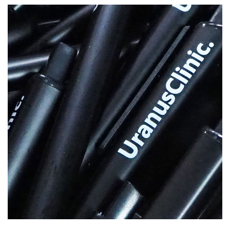
บทความ
ปากกาตั้งโต๊ะ
เกี่ยวกับเรา
ปากกา USB
ขอใบเสนอราคา
ปากกาหมึกซึม
วิธีการชำระเงิน
NEW
ปากกาทัชสกรีน
โชว์รูม
NEW
ปากกาลบได้
NEW
ปากกาเคมี
ปากกา Quantum
NEW
ดินสอไม้
ถุงผ้า กระเป๋าผ้า
สมุดโน้ต และอื่นๆ
Gift Set