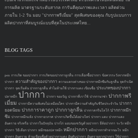
การผลิต มาตรฐานระดับสากล การันตีคุณภาพและเวลา ผลิตด่วน
ภายใน 1-2 วัน มอบ "ปากกาพรีเมี่ยม" สุดพิเศษของคุณ กับรูปแบบการ
ผลิตปากกาที่สมบูรณ์แบบที่สุดในประเทศไทย...
BLOG TAGS
pen
การเกิด ของปากกา
การเกิดของปากกาลูกลื่น
การเลือกซื้อปากกา
ข้อควรระวังจากหมึก
ความสำคัญของปากกา
ปากกา
ความแตกงต่างของ ปากกาหมึกซึมกับลูกลื่น
จุดกำเนิด
ประเภทของปากกา
ปากกา
จุดเริ่มต้น ปากกาลูกลื่น
ทำไมห้ามใช้ ปากกาแดง เขียนชื่อ
ปากกา
ปากกาพรี
ปลาหมึก
ปากกา ของวัญ
ปากกาที่เราใช้
ปากกานาซ่า
เมี่ยม
ปากกา
ปากกามีความพิเศษไม่เหมือนใคร
ปากกามีความสำคัญกับชีวิตประจำวัน
ปากการาคาถูก
ปากกาลูกลื่น
ยอดนิยม
ปากกาหมึก
ปากกาสกรีนโลโก้
ซึม
ปากกาหมึกแห้ง
ปากกาอวกาศ
ปากกาเกิดขึ้นได้อย่างไหร่
ปากกา แดง
ปากกาแดง
อันตราย จริงหรือ
ปากกาในปัจจุบัน
ปากไก่
มอบของขวัญด้วยปากกา
ยี่ห้อปากกา
ระวัง หมึก
หมึกปากกา
ปากกา
วิธีเลือก ปากกา
หมึกของปลาหมึก
หมึกปากกาทำจากอะไร
หมึก
ปากกา อันตราย
ห้ามเขียนชื่อด้วยปากกาแดง
อันดับปากกา
อันตรายจากปากกา
ใช้ปากกา