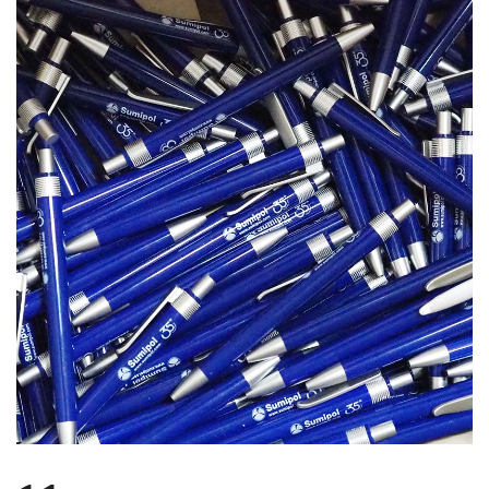
บทความ
ปากกาตั้งโต๊ะ
เกี่ยวกับเรา
ปากกา USB
ขอใบเสนอราคา
ปากกาหมึกซึม
วิธีการชำระเงิน
NEW
ปากกาทัชสกรีน
โชว์รูม
NEW
ปากกาลบได้
NEW
ปากกาเคมี
ปากกา Quantum
NEW
ดินสอไม้
ถุงผ้า กระเป๋าผ้า
สมุดโน้ต และอื่นๆ
Gift Set