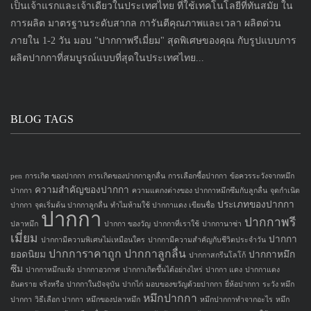
เป็นเจ้าแรกและเจ้าเดียวในประเทศไทย ที่ใช้เทคโนโลยีที่ทันสมัย ใน
การผลิต มาตรฐานระดับสากล การันตีคุณภาพและเวลา ผลิตด่วน
ภายใน 1-2 วัน มอบ "ปากกาพรีเมี่ยม" สุดพิเศษของคุณ กับรูปแบบการ
ผลิตปากกาที่สมบูรณ์แบบที่สุดในประเทศไทย...
BLOG TAGS
pen
การเกิด ของปากกา
การเกิดของปากกาลูกลื่น
การเลือกซื้อปากกา
ข้อควรระวังจากหมึก
ความสำคัญของปากกา
ปากกา
ความแตกงต่างของ ปากกาหมึกซึมกับลูกลื่น
จุดกำเนิด
ประเภทของปากกา
ปากกา
จุดเริ่มต้น ปากกาลูกลื่น
ทำไมห้ามใช้ ปากกาแดง เขียนชื่อ
ปากกา
ปากกาพรี
ปลาหมึก
ปากกา ของวัญ
ปากกาที่เราใช้
ปากกานาซ่า
เมี่ยม
ปากกา
ปากกามีความพิเศษไม่เหมือนใคร
ปากกามีความสำคัญกับชีวิตประจำวัน
ปากการาคาถูก
ปากกาลูกลื่น
ยอดนิยม
ปากกาหมึก
ปากกาสกรีนโลโก้
ซึม
ปากกาหมึกแห้ง
ปากกาอวกาศ
ปากกาเกิดขึ้นได้อย่างไหร่
ปากกา แดง
ปากกาแดง
อันตราย จริงหรือ
ปากกาในปัจจุบัน
ปากไก่
มอบของขวัญด้วยปากกา
ยี่ห้อปากกา
ระวัง หมึก
หมึกปากกา
ปากกา
วิธีเลือก ปากกา
หมึกของปลาหมึก
หมึกปากกาทำจากอะไร
หมึก