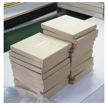
บทความ
ปากกาตั้งโต๊ะ
เกี่ยวกับเรา
ปากกา USB
ขอใบเสนอราคา
ปากกาหมึกซึม
วิธีการชำระเงิน
NEW
ปากกาทัชสกรีน
โชว์รูม
NEW
ปากกาลบได้
NEW
ปากกาเคมี
ปากกา Quantum
NEW
ดินสอไม้
ถุงผ้า กระเป๋าผ้า
สมุดโน้ต และอื่นๆ
Gift Set