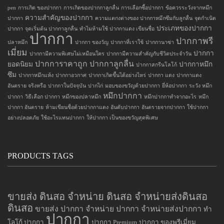
pen
การเกิด ของปากกา
การเกิดของปากกาลูกลื่น
การเลือกซื้อปากกา
ข้อควรระวังจากหมึก
ความสำคัญของปากกา
ปากกา
ความแตกงต่างของ ปากกาหมึกซึมกับลูกลื่น
จุดกำเนิด
ประเภทของปากกา
ปากกา
จุดเริ่มต้น ปากกาลูกลื่น
ทำไมห้ามใช้ ปากกาแดง เขียนชื่อ
ปากกา
ปากกาพรี
ปลาหมึก
ปากกา ของวัญ
ปากกาที่เราใช้
ปากกานาซ่า
เมี่ยม
ปากกา
ปากกามีความพิเศษไม่เหมือนใคร
ปากกามีความสำคัญกับชีวิตประจำวัน
ปากการาคาถูก
ปากกาลูกลื่น
ยอดนิยม
ปากกาหมึก
ปากกาสกรีนโลโก้
ซึม
ปากกาหมึกแห้ง
ปากกาอวกาศ
ปากกาเกิดขึ้นได้อย่างไหร่
ปากกา แดง
ปากกาแดง
อันตราย จริงหรือ
ปากกาในปัจจุบัน
ปากไก่
มอบของขวัญด้วยปากกา
ยี่ห้อปากกา
ระวัง หมึก
หมึกปากกา
ปากกา
วิธีเลือก ปากกา
หมึกของปลาหมึก
หมึกปากกาทำจากอะไร
หมึก
ปากกา อันตราย
ห้ามเขียนชื่อด้วยปากกาแดง
อันดับปากกา
อันตรายจากปากกา
ใช้ปากกา
อย่างปลอดภัย
ใช้อะไรแทนปากกา
ให้ปากกา เป็นของขวัญสุดพิเศษ
PRODUCTS TAGS
ขายส่ง ดินสอ จำหน่าย ดินสอ จำหน่ายส่งดินสอ
ดินสอ
ขายส่ง ปากกา
จำหน่าย ปากกา
จำหน่ายส่งปากกา
ทำ
ปากกา
โลโก้ ปากกา
ปากกา Premium
ปากกา ของพรีเมี่ยม