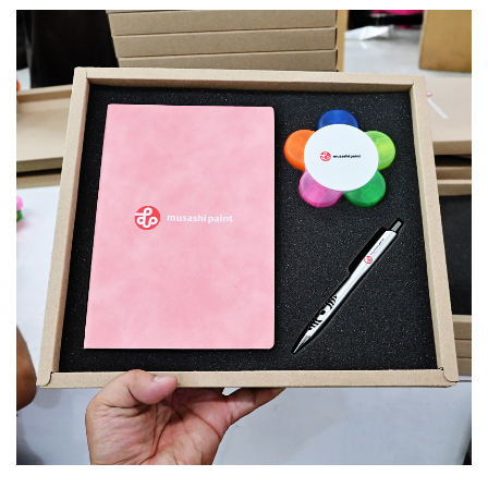
บทความ
ปากกาตั้งโต๊ะ
เกี่ยวกับเรา
ปากกา USB
ขอใบเสนอราคา
ปากกาหมึกซึม
วิธีการชำระเงิน
NEW
ปากกาทัชสกรีน
โชว์รูม
NEW
ปากกาลบได้
NEW
ปากกาเคมี
ปากกา Quantum
NEW
ดินสอไม้
ถุงผ้า กระเป๋าผ้า
สมุดโน้ต และอื่นๆ
Gift Set