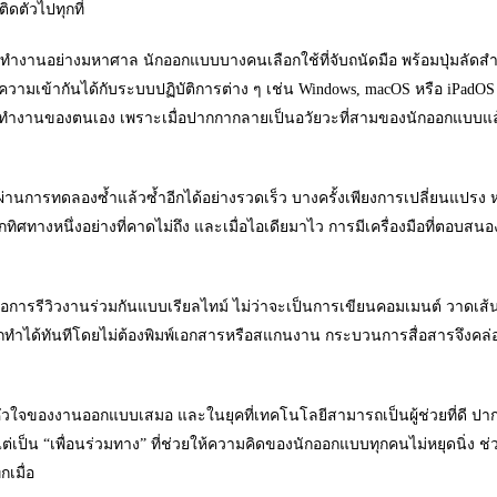
ดตัวไปทุกที่
รทำงานอย่างมหาศาล นักออกแบบบางคนเลือกใช้ที่จับถนัดมือ พร้อมปุ่มลัดส
ความเข้ากันได้กับระบบปฏิบัติการต่าง ๆ เช่น Windows, macOS หรือ iPadOS 
์การทำงานของตนเอง เพราะเมื่อปากกากลายเป็นอวัยวะที่สามของนักออกแบบแล้
ผ่านการทดลองซ้ำแล้วซ้ำอีกได้อย่างรวดเร็ว บางครั้งเพียงการเปลี่ยนแปรง ห
างหนึ่งอย่างที่คาดไม่ถึง และเมื่อไอเดียมาไว การมีเครื่องมือที่ตอบสนอ
่อการรีวิวงานร่วมกันแบบเรียลไทม์ ไม่ว่าจะเป็นการเขียนคอมเมนต์ วาดเส้
ถทำได้ทันทีโดยไม่ต้องพิมพ์เอกสารหรือสแกนงาน กระบวนการสื่อสารจึงคล่
ัวใจของงานออกแบบเสมอ และในยุคที่เทคโนโลยีสามารถเป็นผู้ช่วยที่ดี ปากก
อ แต่เป็น “เพื่อนร่วมทาง” ที่ช่วยให้ความคิดของนักออกแบบทุกคนไม่หยุดนิ่ง 
เมื่อ