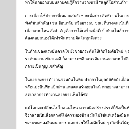
ทำให้นักออกแบบหลายคนรู้สึกว่าพวกเขามี “สตูดิโอส่วนตัว” ติ
การเลือกใช้ปากกาที่เหมาะสมยังช่วยเพิ่มประสิทธิภาพในกา
ฟังก์ชันสำคัญ เช่น ย้อนกลับ หรือยางลบ ขณะที่บางคนเน้นที่
เลือกแบบไหน สิ่งสำคัญคือการได้เครื่องมือที่เข้ากับสไตล
ต้องตอบสนองได้เท่าทันความคิดในทุกจังหวะ
ในด้านของแรงบันดาลใจ ยังช่วยกระตุ้นให้เกิดไอเดียใหม่ ๆ 
ระดับความเข้มของสี ก็สามารถพลิกแนวคิดงานออกแบบไปอีกทิศท
กลายเป็นกุญแจสำคัญ
ในแง่ของการทำงานร่วมกันในทีม ปากกาในยุคดิจิทัลยังเอื้อต
หรือแบ่งปันฟีดแบ็กผ่านแพลตฟอร์มออนไลน์ ทุกอย่างสามาร
ลดเวลาการทำงานลงอย่างเห็นได้ชัด
แม้โลกจะเปลี่ยนไปไกลแค่ไหน ความคิดสร้างสรรค์ก็ยังเป็นห
จึงกลายเป็นสื่อกลางที่ไม่ควรมองข้าม มันไม่ใช่แค่เครื่องมื
ขอบเขตของจินตนาการ และช่วยให้ไอเดียใหม่ ๆ เกิดขึ้นได้ทุก