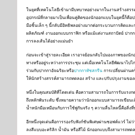
ในยุคที่เทคโนโลยีเข้ามามีบทบาทอย่างมากในงานสร้างสรรค์ ง
อุปกรณ์ที่กลายมาเป็นเพื่อนคู่คิดของนักออกแบบในยุคนี้ก็คื
มือชิ้นเล็ก ๆ นี้กลับมีอิทธิพลอย่างมากต่อกระบวนการคิ
ผลิตภัณฑ์ งานออกแบบกราฟิก หรือแม้แต่งานสถาปัตย์ ปากกา
การลงเส้นได้อย่างแม่นยำ
ก่อนจะเข้าสู่รายละเอียด เราอาจย้อนกลับไปมองภาพของนัก
ทางหรืออยู่ระหว่างการประชุม แต่เมื่อเทคโนโลยีพัฒนาไปไกล
ร่วมกับปากกาอัจฉริยะหรือ
ปากกาทัชสกรีน
การเปลี่ยนผ่านคร
ให้นักสร้างสรรค์สามารถทดลอง สร้าง และปรับปรุงงานของต
หนึ่งในคุณสมบัติที่โดดเด่น คือความสามารถในการรับแรงกดแ
ถึงหลักพันระดับ ซึ่งหมายความว่านักออกแบบสามารถเขียนเส้น
น้ำหนักมือเหมือนกับการใช้พู่กันจริง ๆ ความลื่นไหลนี้คือสิ่ง
อีกหนึ่งจุดเด่นคือการรองรับฟังก์ชันพิเศษผ่านซอฟต์แวร์ ไม่
ลงสีแบบอะคริลิก น้ำมัน หรือสีไม้ นักออกแบบจึงสามารถทดลอง