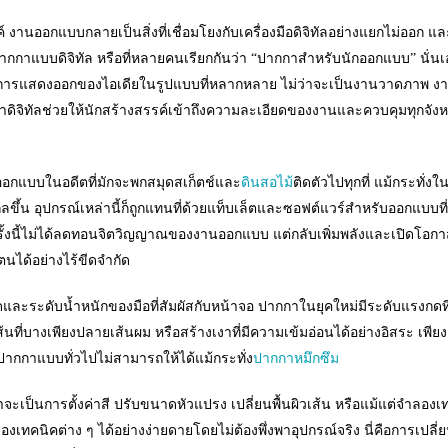
านออกแบบกลายเป็นสิ่งที่เชื่อมโยงกับเครื่องมือดิจิทัลอย่างแยกไม่ออก แล
อปากกาแบบดิจิทัล หรือที่หลายคนเรียกกันว่า “ปากกาสำหรับนักออกแบบ” นั่นเอ
ดและการแสดงออกของไอเดียในรูปแบบที่หลากหลาย ไม่ว่าจะเป็นงานวาดภาพ 
ดิจิทัลช่วยให้นักสร้างสรรค์เข้าถึงความละเอียดของงานและควบคุมทุกจั
ออกแบบในอดีตที่มักจะพกสมุดสเก็ตช์และ
ดินสอไม้
ติดตัวไปทุกที่ แม้กระทั่งใ
ขึ้น อุปกรณ์เหล่านี้ก็ถูกแทนที่ด้วยแท็บเล็ตและซอฟต์แวร์สำหรับออกแบบที
ั้งนี้ไม่ได้ลดทอนจิตวิญญาณของงานออกแบบ แต่กลับเพิ่มพลังและเปิดโอกา
นได้อย่างไร้ขีดจำกัด
ละระดับน้ำหนักของมือที่สัมผัสกับหน้าจอ ปากกาในยุคใหม่มีระดับแรงกดที
ที่บางเพียงปลายเส้นผม หรือสร้างเงาที่มีความเข้มอ่อนได้อย่างอิสระ เพีย
ที่ปากกาแบบทั่วไปไม่สามารถให้ได้แม้กระทั่ง
ปากกาหมึกซึม
ว่าจะเป็นการตั้งค่าสี ปรับขนาดหัวแปรง เปลี่ยนพื้นผิวเส้น หรือแม้แต่จำลอง
เทคนิคต่าง ๆ ได้อย่างง่ายดายโดยไม่ต้องพึ่งพาอุปกรณ์จริง นี่คือการเปลี่