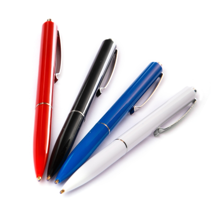
บทความ
ปากกาตั้งโต๊ะ
เกี่ยวกับเรา
ปากกา USB
ขอใบเสนอราคา
ปากกาหมึกซึม
วิธีการชำระเงิน
NEW
ปากกาทัชสกรีน
โชว์รูม
NEW
ปากกาลบได้
NEW
ปากกาเคมี
ปากกา Quantum
NEW
ดินสอไม้
ถุงผ้า กระเป๋าผ้า
สมุดโน้ต และอื่นๆ
Gift Set