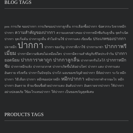
BLOG TAGS
pen
การเกิด ของปากกา
การเกิดของปากกาลูกลื่น
การเลือกซื้อปากกา
ข้อควรระวังจากหมึก
ความสำคัญของปากกา
ปากกา
ความแตกงต่างของ ปากกาหมึกซึมกับลูกลื่น
จุดกำเนิด
ประเภทของปากกา
ปากกา
จุดเริ่มต้น ปากกาลูกลื่น
ทำไมห้ามใช้ ปากกาแดง เขียนชื่อ
ปากกา
ปากกาพรี
ปลาหมึก
ปากกา ของวัญ
ปากกาที่เราใช้
ปากกานาซ่า
เมี่ยม
ปากกา
ปากกามีความพิเศษไม่เหมือนใคร
ปากกามีความสำคัญกับชีวิตประจำวัน
ปากการาคาถูก
ปากกาลูกลื่น
ยอดนิยม
ปากกาหมึก
ปากกาสกรีนโลโก้
ซึม
ปากกาหมึกแห้ง
ปากกาอวกาศ
ปากกาเกิดขึ้นได้อย่างไหร่
ปากกา แดง
ปากกาแดง
อันตราย จริงหรือ
ปากกาในปัจจุบัน
ปากไก่
มอบของขวัญด้วยปากกา
ยี่ห้อปากกา
ระวัง หมึก
หมึกปากกา
ปากกา
วิธีเลือก ปากกา
หมึกของปลาหมึก
หมึกปากกาทำจากอะไร
หมึก
ปากกา อันตราย
ห้ามเขียนชื่อด้วยปากกาแดง
อันดับปากกา
อันตรายจากปากกา
ใช้ปากกา
อย่างปลอดภัย
ใช้อะไรแทนปากกา
ให้ปากกา เป็นของขวัญสุดพิเศษ
PRODUCTS TAGS