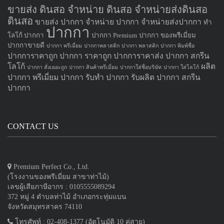
ขายส่ง ดินสอ จำหน่าย ดินสอ จำหน่ายส่งดินสอ
ดินสอ
ขายส่ง ปากกา
จำหน่าย ปากกา
จำหน่ายส่งปากกา
ทำ
ปากกา
โลโก้ ปากกา
ปากกา Premium
ปากกา ของพรีเมี่ยม
ปากกาขายดี
ปากกา พรีเมี่ยม
ปากกาพลาสติก
ปากกา พลาสติก
ปากกา พิมพ์ชื่อ
ปากการาคาถูก
ปากกา ราคาถูก
ปากการาคาส่ง
ปากกา สกรีน
โลโก้
ผลิต
ปากกา สั่งเยอะถูก
ปากกา สินค้าพรีเมี่ยม
ปากกาใส่ชื่อบริษัท
ปากกา ใส่โลโก้
ปากกา
พรีเมี่ยม ปากกา
รับทำ ปากกา
รับผลิต ปากกา
สกรีน
ปากกา
CONTACT US
Premium Perfect Co., Ltd.
(โรงงานของพรีเมี่ยม สาขาท่าไม้)
เลขผู้เสียภาษีอากร : 0105555089294
372 หมู่ 4 ตำบลท่าไม้ อำเภอกระทุ่มแบน
จังหวัดสมุทรสาคร 74110
โทรศัพท์ : 02-408-1377 (อัตโนมัติ 10 คู่สาย)