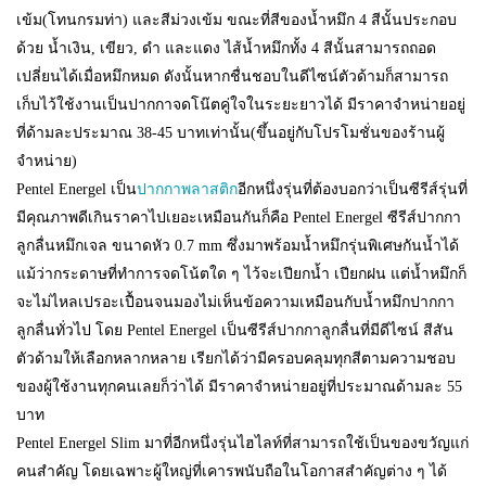
เข้ม(โทนกรมท่า) และสีม่วงเข้ม ขณะที่สีของน้ำหมึก 4 สีนั้นประกอบ
ด้วย น้ำเงิน, เขียว, ดำ และแดง ไส้น้ำหมึกทั้ง 4 สีนั้นสามารถถอด
เปลี่ยนได้เมื่อหมึกหมด ดังนั้นหากชื่นชอบในดีไซน์ตัวด้ามก็สามารถ
เก็บไว้ใช้งานเป็นปากกาจดโน๊ตคู่ใจในระยะยาวได้ มีราคาจำหน่ายอยู่
ที่ด้ามละประมาณ 38-45 บาทเท่านั้น(ขึ้นอยู่กับโปรโมชั่นของร้านผู้
จำหน่าย)
Pentel Energel เป็น
ปากกาพลาสติก
อีกหนึ่งรุ่นที่ต้องบอกว่าเป็นซีรีส์รุ่นที่
มีคุณภาพดีเกินราคาไปเยอะเหมือนกันก็คือ Pentel Energel ซีรีส์ปากกา
ลูกลื่นหมึกเจล ขนาดหัว 0.7 mm ซึ่งมาพร้อมน้ำหมึกรุ่นพิเศษกันน้ำได้
แม้ว่ากระดาษที่ทำการจดโน้ตใด ๆ ไว้จะเปียกน้ำ เปียกฝน แต่น้ำหมึกก็
จะไม่ไหลเปรอะเปื้อนจนมองไม่เห็นข้อความเหมือนกับน้ำหมึกปากกา
ลูกลื่นทั่วไป โดย Pentel Energel เป็นซีรีส์ปากกาลูกลื่นที่มีดีไซน์ สีสัน
ตัวด้ามให้เลือกหลากหลาย เรียกได้ว่ามีครอบคลุมทุกสีตามความชอบ
ของผู้ใช้งานทุกคนเลยก็ว่าได้ มีราคาจำหน่ายอยู่ที่ประมาณด้ามละ 55
บาท
Pentel Energel Slim มาที่อีกหนึ่งรุ่นไฮไลท์ที่สามารถใช้เป็นของขวัญแก่
คนสำคัญ โดยเฉพาะผู้ใหญ่ที่เคารพนับถือในโอกาสสำคัญต่าง ๆ ได้