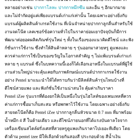
หลายอย่างเช่น
ปากกาโลหะ
ปากกาหมึกซึม
และอื่น ๆ อีกมากมาย
และไม่จำกัดอยู่แค่เพียงแบรนด์เก่าแก่เท่านั้น โดยเฉพาะอย่างยิ่งกับ
แบรนด์ผู้ผลิตสินค้าเกรดใช้งาน ที่เน้นจำหน่ายปากกาลูกลื่นสำหรับใช้
งานจดโน๊ต เลคเชอร์ข้อความทั่วไปในราคาย่อมเยาปัจจุบันก็มีการ
พัฒนาต่อยอดผลิตภัณฑ์รุ่นใหม่ ๆ ทั้งในเรื่องของแนวคิดดีไซน์ และฟัง
ก์ชั่นการใช้งาน ซึ่งทำให้สินค้าหลาย ๆ รุ่นออกมาสวยหรู ดูแพงและ
ควรค่าแก่การใช้เป็นของขวัญในโอกาสสำคัญ ๆ ไม่แพ้แบรนด์เก่าแก่
หลาย ๆ แบรนด์ ซึ่งในบทความนี้เองก็ได้เลือกเอาหนึ่งในแบรนด์ที่ผู้ใช้
งานส่วนใหญ่น่าจะคุ้นเคยกับภาพลักษณ์แบรนด์ปากกาเกรดใช้งาน
อย่าง Pentel มาแนะนำให้ได้ทราบกันว่ามีลิสต์สินค้ารุ่นไหนบ้างที่
ดีไซน์สวยแพง และฟังก์ชั่นใช้งานน่าสนใจ คุ้มค่าเกินราคา
Pentel iZee รุ่นแรกที่ต้องยกให้เป็นหนึ่งในรุ่นไฮไลท์ของเพนเทลที่ควร
ค่าแก่การซื้อมาเก็บสะสม หรือพกพาไว้ใช้งาน โดยเฉพาะอย่างยิ่งกับ
สายจดโน๊ตก็คือ Pentel iZee ปากกาลูกลื่นหัวขนาด 0.7 mm ที่มาพร้อม
น้ำหมึก 4 สี ในด้ามเดียว และดีไซน์ภายนอกที่ได้แรงบันดาลใจจาก
เครื่องเขียนสไตล์ฝรั่งเศสที่สวยหรูดูแพงเกินราคาไปเยอะทีเดียว โดย
ตัวด้าม pentel izee มีให้เลือกด้วยกันสองสี ประกอบด้วย สีน้ำเงิน