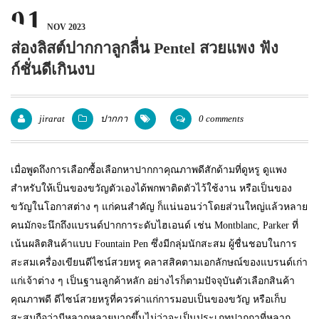
01
แพคเกจปากกา
NOV 2023
ส่องลิสต์ปากกาลูกลื่น Pentel สวยแพง ฟัง
ก์ชั่นดีเกินงบ
jirarat
ปากกา
0 comments
เมื่อพูดถึงการเลือกซื้อเลือกหาปากกาคุณภาพดีสักด้ามที่ดูหรู ดูแพง
สำหรับให้เป็นของขวัญตัวเองได้พกพาติดตัวไว้ใช้งาน หรือเป็นของ
ขวัญในโอกาสต่าง ๆ แก่คนสำคัญ ก็แน่นอนว่าโดยส่วนใหญ่แล้วหลาย
คนมักจะนึกถึงแบรนด์ปากการะดับไฮเอนด์ เช่น Montblanc, Parker ที่
เน้นผลิตสินค้าแบบ Fountain Pen ซึ่งมีกลุ่มนักสะสม ผู้ชื่นชอบในการ
สะสมเครื่องเขียนดีไซน์สวยหรู คลาสสิคตามเอกลักษณ์ของแบรนด์เก่า
แก่เจ้าต่าง ๆ เป็นฐานลูกค้าหลัก อย่างไรก็ตามปัจจุบันตัวเลือกสินค้า
คุณภาพดี ดีไซน์สวยหรูที่ควรค่าแก่การมอบเป็นของขวัญ หรือเก็บ
สะสมถือว่ามีหลากหลายมากขึ้นไม่ว่าจะเป็นประเภทปากกาที่หลาก