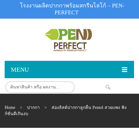
โรงงานผลิตปากกาพร้อมสกรีนโลโก้ – PEN-
PERFECT
MENU
หน้าแรก
สินค้า
NEW
Home
>
ปากกา
>
ส่องลิสต์ปากกาลูกลื่น Pentel สวยแพง ฟัง
สินค้าสต็อก
ปากกาพลาสติก
ก์ชั่นดีเกินงบ
ผลงานสินค้า
ปากกาโลหะ
ติดต่อเรา
ปากกาเน้นข้อความ
ผลงานโรงงานปากกา