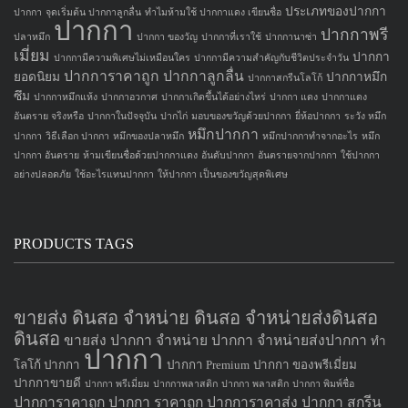
ประเภทของปากกา
ปากกา
จุดเริ่มต้น ปากกาลูกลื่น
ทำไมห้ามใช้ ปากกาแดง เขียนชื่อ
ปากกา
ปากกาพรี
ปลาหมึก
ปากกา ของวัญ
ปากกาที่เราใช้
ปากกานาซ่า
เมี่ยม
ปากกา
ปากกามีความพิเศษไม่เหมือนใคร
ปากกามีความสำคัญกับชีวิตประจำวัน
ปากการาคาถูก
ปากกาลูกลื่น
ยอดนิยม
ปากกาหมึก
ปากกาสกรีนโลโก้
ซึม
ปากกาหมึกแห้ง
ปากกาอวกาศ
ปากกาเกิดขึ้นได้อย่างไหร่
ปากกา แดง
ปากกาแดง
อันตราย จริงหรือ
ปากกาในปัจจุบัน
ปากไก่
มอบของขวัญด้วยปากกา
ยี่ห้อปากกา
ระวัง หมึก
หมึกปากกา
ปากกา
วิธีเลือก ปากกา
หมึกของปลาหมึก
หมึกปากกาทำจากอะไร
หมึก
ปากกา อันตราย
ห้ามเขียนชื่อด้วยปากกาแดง
อันดับปากกา
อันตรายจากปากกา
ใช้ปากกา
อย่างปลอดภัย
ใช้อะไรแทนปากกา
ให้ปากกา เป็นของขวัญสุดพิเศษ
PRODUCTS TAGS
ขายส่ง ดินสอ จำหน่าย ดินสอ จำหน่ายส่งดินสอ
ดินสอ
ขายส่ง ปากกา
จำหน่าย ปากกา
จำหน่ายส่งปากกา
ทำ
ปากกา
โลโก้ ปากกา
ปากกา Premium
ปากกา ของพรีเมี่ยม
ปากกาขายดี
ปากกา พรีเมี่ยม
ปากกาพลาสติก
ปากกา พลาสติก
ปากกา พิมพ์ชื่อ
ปากการาคาถูก
ปากกา ราคาถูก
ปากการาคาส่ง
ปากกา สกรีน