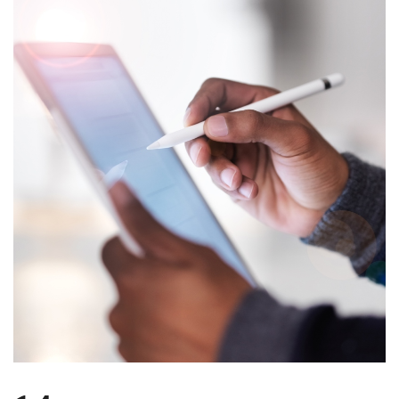
บทความ
ปากกาตั้งโต๊ะ
เกี่ยวกับเรา
ปากกา USB
ขอใบเสนอราคา
ปากกาหมึกซึม
วิธีการชำระเงิน
NEW
ปากกาทัชสกรีน
โชว์รูม
NEW
ปากกาลบได้
NEW
ปากกาเคมี
ปากกา Quantum
NEW
ดินสอไม้
ถุงผ้า กระเป๋าผ้า
สมุดโน้ต และอื่นๆ
Gift Set