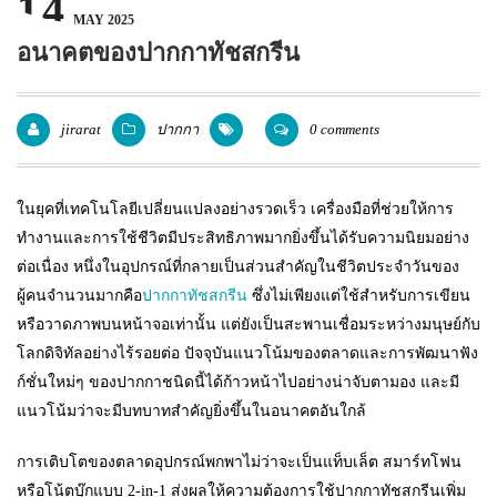
14
MAY 2025
แพคเกจปากกา
อนาคตของปากกาทัชสกรีน
jirarat
ปากกา
0 comments
ในยุคที่เทคโนโลยีเปลี่ยนแปลงอย่างรวดเร็ว เครื่องมือที่ช่วยให้การ
ทำงานและการใช้ชีวิตมีประสิทธิภาพมากยิ่งขึ้นได้รับความนิยมอย่าง
ต่อเนื่อง หนึ่งในอุปกรณ์ที่กลายเป็นส่วนสำคัญในชีวิตประจำวันของ
ผู้คนจำนวนมากคือ
ปากกาทัชสกรีน
ซึ่งไม่เพียงแต่ใช้สำหรับการเขียน
หรือวาดภาพบนหน้าจอเท่านั้น แต่ยังเป็นสะพานเชื่อมระหว่างมนุษย์กับ
โลกดิจิทัลอย่างไร้รอยต่อ ปัจจุบันแนวโน้มของตลาดและการพัฒนาฟัง
ก์ชั่นใหม่ๆ ของปากกาชนิดนี้ได้ก้าวหน้าไปอย่างน่าจับตามอง และมี
แนวโน้มว่าจะมีบทบาทสำคัญยิ่งขึ้นในอนาคตอันใกล้
การเติบโตของตลาดอุปกรณ์พกพาไม่ว่าจะเป็นแท็บเล็ต สมาร์ทโฟน
หรือโน้ตบุ๊กแบบ 2-in-1 ส่งผลให้ความต้องการใช้ปากกาทัชสกรีนเพิ่ม