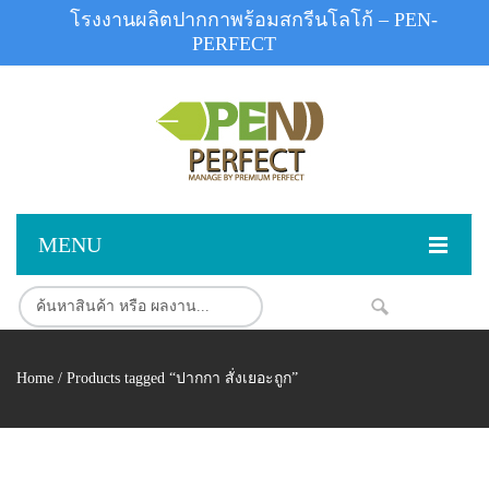
โรงงานผลิตปากกาพร้อมสกรีนโลโก้ – PEN-
PERFECT
MENU
หน้าแรก
NEW
สินค้า
Home
/ Products tagged “ปากกา สั่งเยอะถูก”
สินค้าสต็อก
ปากกาพลาสติก
ผลงานสินค้า
ปากกาโลหะ
ติดต่อเรา
ปากกาเน้นข้อความ
ผลงานโรงงานปากกา