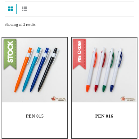
บทความ
ปากกาตั้งโต๊ะ
เกี่ยวกับเรา
ปากกา USB
Showing all 2 results
ขอใบเสนอราคา
ปากกาหมึกซึม
วิธีการชำระเงิน
NEW
ปากกาทัชสกรีน
โชว์รูม
NEW
ปากกาลบได้
NEW
ปากกาเคมี
ปากกา Quantum
NEW
ดินสอไม้
ถุงผ้า กระเป๋าผ้า
PEN 015
PEN 016
สมุดโน้ต และอื่นๆ
Gift Set