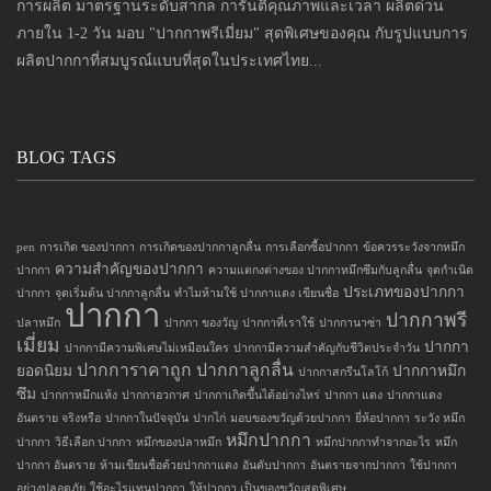
การผลิต มาตรฐานระดับสากล การันตีคุณภาพและเวลา ผลิตด่วน
ภายใน 1-2 วัน มอบ "ปากกาพรีเมี่ยม" สุดพิเศษของคุณ กับรูปแบบการ
ผลิตปากกาที่สมบูรณ์แบบที่สุดในประเทศไทย...
BLOG TAGS
pen
การเกิด ของปากกา
การเกิดของปากกาลูกลื่น
การเลือกซื้อปากกา
ข้อควรระวังจากหมึก
ความสำคัญของปากกา
ปากกา
ความแตกงต่างของ ปากกาหมึกซึมกับลูกลื่น
จุดกำเนิด
ประเภทของปากกา
ปากกา
จุดเริ่มต้น ปากกาลูกลื่น
ทำไมห้ามใช้ ปากกาแดง เขียนชื่อ
ปากกา
ปากกาพรี
ปลาหมึก
ปากกา ของวัญ
ปากกาที่เราใช้
ปากกานาซ่า
เมี่ยม
ปากกา
ปากกามีความพิเศษไม่เหมือนใคร
ปากกามีความสำคัญกับชีวิตประจำวัน
ปากการาคาถูก
ปากกาลูกลื่น
ยอดนิยม
ปากกาหมึก
ปากกาสกรีนโลโก้
ซึม
ปากกาหมึกแห้ง
ปากกาอวกาศ
ปากกาเกิดขึ้นได้อย่างไหร่
ปากกา แดง
ปากกาแดง
อันตราย จริงหรือ
ปากกาในปัจจุบัน
ปากไก่
มอบของขวัญด้วยปากกา
ยี่ห้อปากกา
ระวัง หมึก
หมึกปากกา
ปากกา
วิธีเลือก ปากกา
หมึกของปลาหมึก
หมึกปากกาทำจากอะไร
หมึก
ปากกา อันตราย
ห้ามเขียนชื่อด้วยปากกาแดง
อันดับปากกา
อันตรายจากปากกา
ใช้ปากกา
อย่างปลอดภัย
ใช้อะไรแทนปากกา
ให้ปากกา เป็นของขวัญสุดพิเศษ