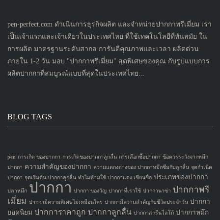
pen-perfect.com ดำเนินการธุรกิจผลิต และจำหน่ายปากกาพรีเมี่ยม เรา
เป็นเจ้าแรกและเจ้าเดียวในประเทศไทย ที่ใช้เทคโนโลยีที่ทันสมัย ใน
การผลิต มาตรฐานระดับสากล การันตีคุณภาพและเวลา ผลิตด่วน
ภายใน 1-2 วัน มอบ "ปากกาพรีเมี่ยม" สุดพิเศษของคุณ กับรูปแบบการ
ผลิตปากกาที่สมบูรณ์แบบที่สุดในประเทศไทย...
BLOG TAGS
pen
การเกิด ของปากกา
การเกิดของปากกาลูกลื่น
การเลือกซื้อปากกา
ข้อควรระวังจากหมึก
ความสำคัญของปากกา
ปากกา
ความแตกงต่างของ ปากกาหมึกซึมกับลูกลื่น
จุดกำเนิด
ประเภทของปากกา
ปากกา
จุดเริ่มต้น ปากกาลูกลื่น
ทำไมห้ามใช้ ปากกาแดง เขียนชื่อ
ปากกา
ปากกาพรี
ปลาหมึก
ปากกา ของวัญ
ปากกาที่เราใช้
ปากกานาซ่า
เมี่ยม
ปากกา
ปากกามีความพิเศษไม่เหมือนใคร
ปากกามีความสำคัญกับชีวิตประจำวัน
ปากการาคาถูก
ปากกาลูกลื่น
ยอดนิยม
ปากกาหมึก
ปากกาสกรีนโลโก้