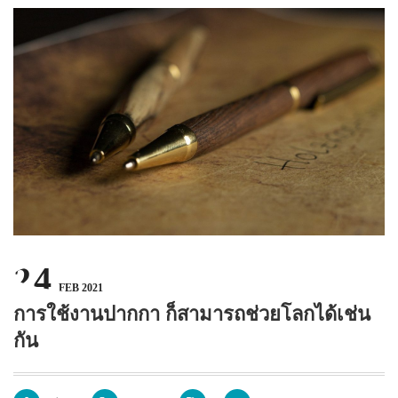
บทความ
ปากกาตั้งโต๊ะ
เกี่ยวกับเรา
ปากกา USB
ขอใบเสนอราคา
ปากกาหมึกซึม
วิธีการชำระเงิน
NEW
ปากกาทัชสกรีน
โชว์รูม
NEW
ปากกาลบได้
NEW
ปากกาเคมี
ปากกา Quantum
NEW
24
ดินสอไม้
FEB 2021
ถุงผ้า กระเป๋าผ้า
การใช้งานปากกา ก็สามารถช่วยโลกได้เช่น
กัน
สมุดโน้ต และอื่นๆ
Gift Set