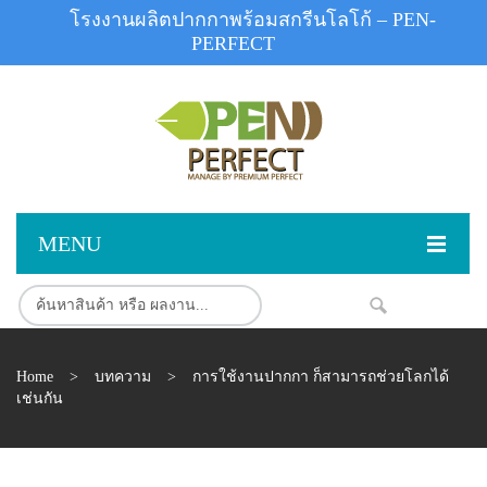
โรงงานผลิตปากกาพร้อมสกรีนโลโก้ – PEN-
PERFECT
MENU
หน้าแรก
สินค้า
NEW
Home
>
บทความ
>
การใช้งานปากกา ก็สามารถช่วยโลกได้
สินค้าสต็อก
ปากกาพลาสติก
เช่นกัน
ผลงานสินค้า
ปากกาโลหะ
ติดต่อเรา
ปากกาเน้นข้อความ
ผลงานโรงงานปากกา