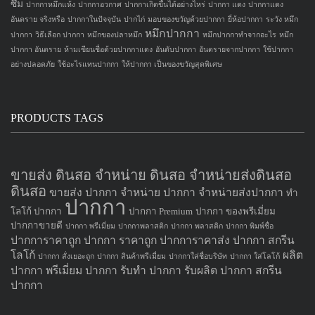
ซึม
ปากกาหมึกแห้ง
ปากกาอวกาศ
ปากกาเกิดขึ้นได้อย่างไหร่
ปากกา แดง
ปากกาแดง
อันตราย จริงหรือ
ปากกาในปัจจุบัน
ปากไก่
มอบของขวัญด้วยปากกา
ยี่ห้อปากกา
ระวัง หมึก
หมึกปากกา
ปากกา
วิธีเลือก ปากกา
หมึกของปลาหมึก
หมึกปากกาทำจากอะไร
หมึก
ปากกา อันตราย
ห้ามเขียนชื่อด้วยปากกาแดง
อันดับปากกา
อันตรายจากปากกา
ใช้ปากกา
อย่างปลอดภัย
ใช้อะไรแทนปากกา
ให้ปากกา เป็นของขวัญสุดพิเศษ
PRODUCTS TAGS
ขายส่ง ดินสอ จำหน่าย ดินสอ จำหน่ายส่งดินสอ
ดินสอ
ขายส่ง ปากกา
จำหน่าย ปากกา
จำหน่ายส่งปากกา
ทำ
ปากกา
โลโก้ ปากกา
ปากกา Premium
ปากกา ของพรีเมี่ยม
ปากกาขายดี
ปากกา พรีเมี่ยม
ปากกาพลาสติก
ปากกา พลาสติก
ปากกา พิมพ์ชื่อ
ปากการาคาถูก
ปากกา ราคาถูก
ปากการาคาส่ง
ปากกา สกรีน
โลโก้
ผลิต
ปากกา สั่งเยอะถูก
ปากกา สินค้าพรีเมี่ยม
ปากกาใส่ชื่อบริษัท
ปากกา ใส่โลโก้
ปากกา
พรีเมี่ยม ปากกา
รับทำ ปากกา
รับผลิต ปากกา
สกรีน
ปากกา