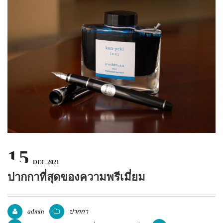
บทความ
ปากกาตั้งโต๊ะ
เกี่ยวกับเรา
ปากกา USB
ขอใบเสนอราคา
ปากกาหมึกซึม
วิธีการชำระเงิน
NEW
ปากกาทัชสกรีน
โชว์รูม
NEW
ปากกาลบได้
NEW
ปากกาเคมี
ปากกา Quantum
NEW
15
ดินสอไม้
DEC 2021
ถุงผ้า กระเป๋าผ้า
ปากกาที่สุดของความพรีเมี่ยม
สมุดโน้ต และอื่นๆ
admin
ปากกา
Gift Set