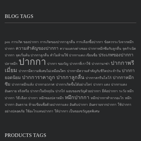
BLOG TAGS
pen
การเกิด ของปากกา
การเกิดของปากกาลูกลื่น
การเลือกซื้อปากกา
ข้อควรระวังจากหมึก
ความสำคัญของปากกา
ปากกา
ความแตกงต่างของ ปากกาหมึกซึมกับลูกลื่น
จุดกำเนิด
ประเภทของปากกา
ปากกา
จุดเริ่มต้น ปากกาลูกลื่น
ทำไมห้ามใช้ ปากกาแดง เขียนชื่อ
ปากกา
ปากกาพรี
ปลาหมึก
ปากกา ของวัญ
ปากกาที่เราใช้
ปากกานาซ่า
เมี่ยม
ปากกา
ปากกามีความพิเศษไม่เหมือนใคร
ปากกามีความสำคัญกับชีวิตประจำวัน
ปากการาคาถูก
ปากกาลูกลื่น
ยอดนิยม
ปากกาหมึก
ปากกาสกรีนโลโก้
ซึม
ปากกาหมึกแห้ง
ปากกาอวกาศ
ปากกาเกิดขึ้นได้อย่างไหร่
ปากกา แดง
ปากกาแดง
อันตราย จริงหรือ
ปากกาในปัจจุบัน
ปากไก่
มอบของขวัญด้วยปากกา
ยี่ห้อปากกา
ระวัง หมึก
หมึกปากกา
ปากกา
วิธีเลือก ปากกา
หมึกของปลาหมึก
หมึกปากกาทำจากอะไร
หมึก
ปากกา อันตราย
ห้ามเขียนชื่อด้วยปากกาแดง
อันดับปากกา
อันตรายจากปากกา
ใช้ปากกา
อย่างปลอดภัย
ใช้อะไรแทนปากกา
ให้ปากกา เป็นของขวัญสุดพิเศษ
PRODUCTS TAGS